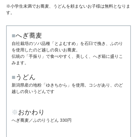
※小学生未満でお蕎麦、うどんを頼まないお子様は無料となりま
す。
■
へぎ蕎麦
自社栽培のソバ品種「とよむすめ」を石臼で挽き、ふのり
を使用したのど越しの良いお蕎麦。
伝統の「手振り」で食べやすく、美しく、へぎ箱に盛りこ
みます。
■
うどん
新潟県産の地粉「ゆきちから」を使用。コシがあり、のど
越しの良いうどんです
※
おかわり
へぎ蕎麦／ふのりうどん 330円