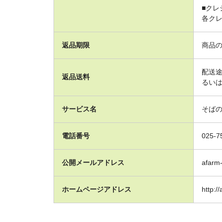
■クレ
各ク
返品期限
商品
配送
返品送料
るい
サービス名
そばの郷
電話番号
025-7
公開メールアドレス
afarm
ホームページアドレス
http:/