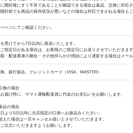
的に開封後にすぐ不良であることが確認できる場合は返品、交換に対応
、開封前でも商品の保存状況が悪いなどの場合は対応できかねる場合も
品ページにてご確認ください。
文を受けてから7日以内に発送いたします。
、ご指定日がある場合は、お客様のご指定日にお送りさせていただきま
不順・配送業者の都合・その他何らかの理由により遅延する場合はメー
換、銀行振込、クレジットカード（VISA、MASTER）
引換の場合
のお届け時に、ヤマト運輸配達員に代金のお支払いをお願いします。
振込の場合
文日より5日以内に当店指定の口座へお振込みください。
を超えた場合は一旦キャンセル扱いとさせていただきます。
、ご注文いただきますようお願いします。