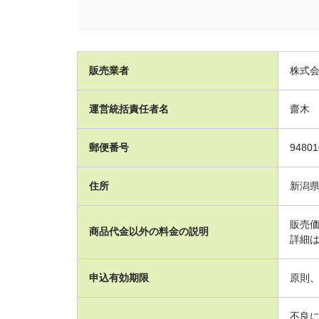
販売業者
株式
運営統括責任者名
齋木
郵便番号
9480
住所
新潟県
販売
商品代金以外の料金の説明
詳細
申込有効期限
原則
不良