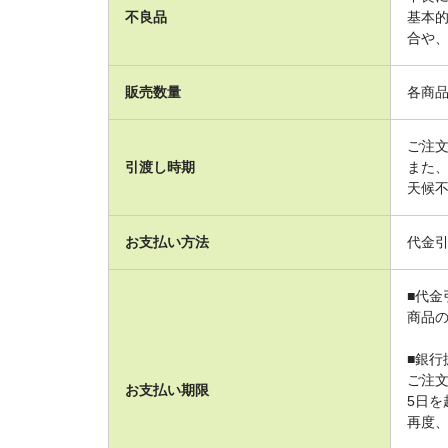
不良品
基本
合や
販売数量
各商
ご注
引渡し時期
また
天候
お支払い方法
代金引
■代金
商品
■銀行
ご注
お支払い期限
5日
再度